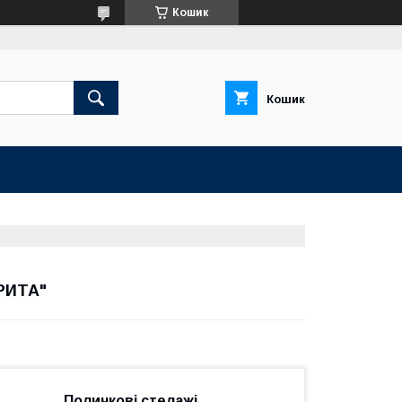
Кошик
Кошик
"РИТА"
Поличкові стелажі