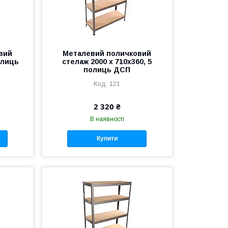
вий
Металевий поличковий
олиць
стелаж 2000 x 710x360, 5
полиць ДСП
121
2 320 ₴
В наявності
Купити