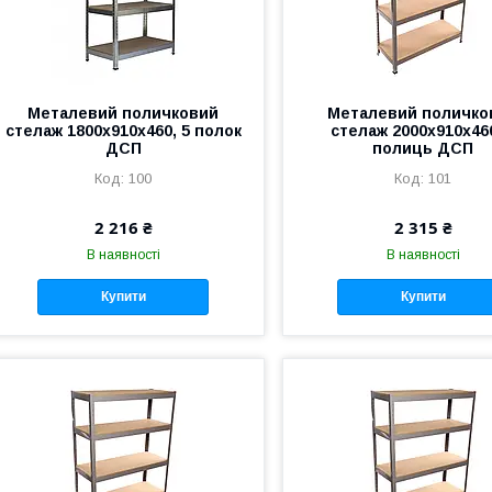
Металевий поличковий
Металевий поличко
стелаж 1800х910х460, 5 полок
стелаж 2000x910x460
ДСП
полиць ДСП
100
101
2 216 ₴
2 315 ₴
В наявності
В наявності
Купити
Купити