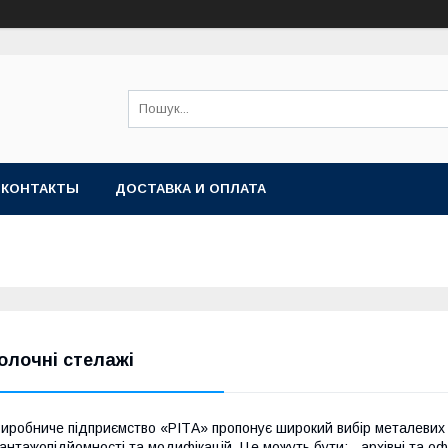
КОНТАКТЫ
ДОСТАВКА И ОПЛАТА
олочні стелажі
иробниче підприємство «РІТА» пропонує широкий вибір металевих по
антажопідйомності та модифікацій. Це можуть бути: - архівні та офі