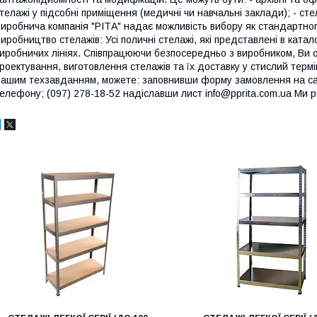
телажі у підсобні приміщення (медичні чи навчальні заклади); - сте
иробнича компанія "РІТА" надає можливість вибору як стандартного
иробництво стелажів: Усі поличні стелажі, які представлені в катал
иробничих лініях. Співпрацюючи безпосередньо з виробником, Ви 
роектування, виготовлення стелажів та їх доставку у стислий термі
ашим техзавданням, можете: заповнивши форму замовлення на сай
елефону; (097) 278-18-52 надіславши лист info@pprita.com.ua Ми 