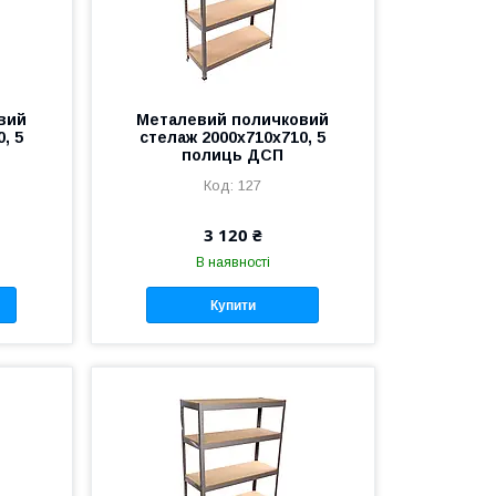
вий
Металевий поличковий
, 5
стелаж 2000x710х710, 5
полиць ДСП
127
3 120 ₴
В наявності
Купити