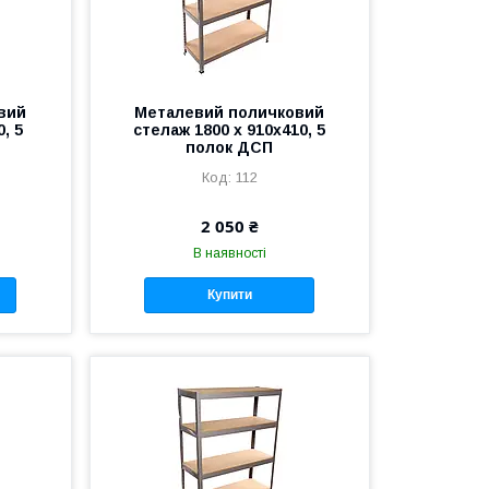
вий
Металевий поличковий
, 5
стелаж 1800 х 910х410, 5
полок ДСП
112
2 050 ₴
В наявності
Купити