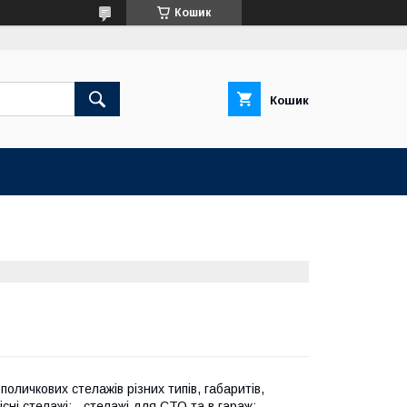
Кошик
Кошик
личкових стелажів різних типів, габаритів,
сні стелажі; - стелажі для СТО та в гараж; -