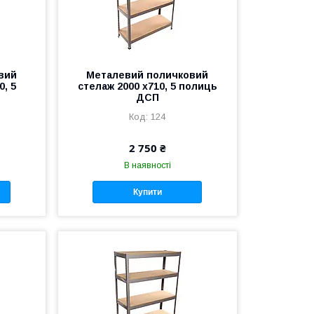
вий
Металевий поличковий
0, 5
стелаж 2000 x710, 5 полиць
ДСП
124
2 750 ₴
В наявності
Купити