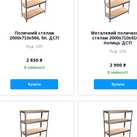
Поличний стелаж
Металевий поличко
2000х710х560, 5п. ДСП
стелаж 2000x710х610
полиць ДСП
125
126
2 850 ₴
2 900 ₴
В наявності
В наявності
Купити
Купити