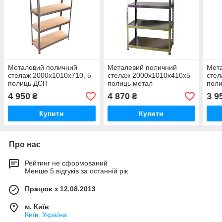
Металевий поличний
Металевий поличний
Мет
стелаж 2000х1010х710, 5
стелаж 2000х1010х410х5
стел
полиць ДСП
полиць метал
пол
4 950
4 870
3 9
₴
₴
Купити
Купити
Про нас
Рейтинг не сформований
Менше 5 відгуків за останній рік
Працює з 12.08.2013
м. Київ
Київ, Україна