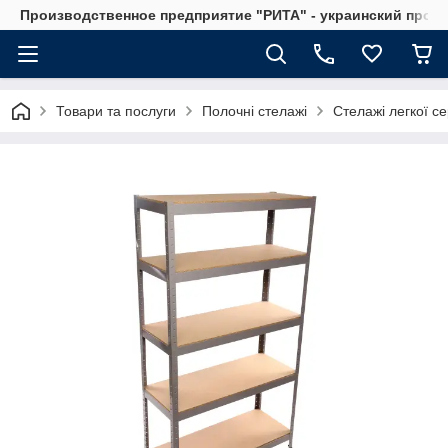
Производственное предприятие "РИТА" - украинский прои
Товари та послуги
Полочні стелажі
Стелажі легкої се