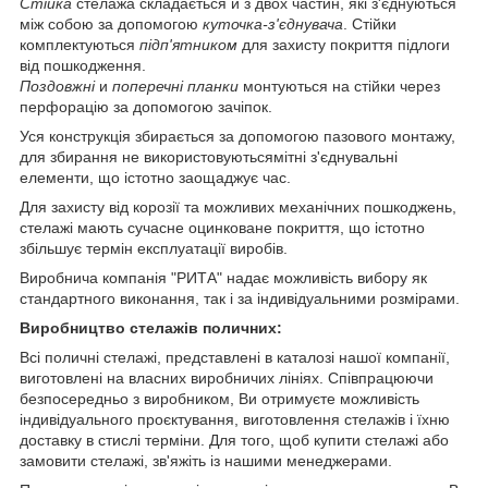
Стійка
стелажа складається й з двох частин, які з'єднуються
між собою за допомогою
куточка-з'єднувача
. Стійки
комплектуються
підп'ятником
для захисту покриття підлоги
від пошкодження.
Поздовжні
и
поперечні планки
монтуються на стійки через
перфорацію за допомогою зачіпок.
Уся конструкція збирається за допомогою пазового монтажу,
для збирання не використовуютьсямітні з'єднувальні
елементи, що істотно заощаджує час.
Для захисту від корозії та можливих механічних пошкоджень,
стелажі мають сучасне оцинковане покриття, що істотно
збільшує термін експлуатації виробів.
Виробнича компанія "РИТА" надає можливість вибору як
стандартного виконання, так і за індивідуальними розмірами.
Виробництво стелажів поличних:
Всі поличні стелажі, представлені в каталозі нашої компанії,
виготовлені на власних виробничих лініях. Співпрацюючи
безпосередньо з виробником, Ви отримуєте можливість
індивідуального проєктування, виготовлення стелажів і їхню
доставку в стислі терміни. Для того, щоб купити стелажі або
замовити стелажі, зв'яжіть із нашими менеджерами.