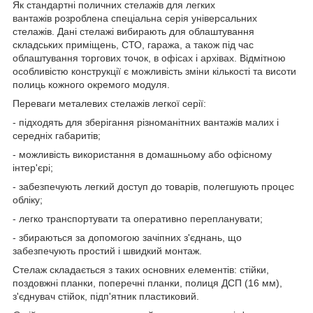
Як стандартні поличних стелажів для легких
вантажів розроблена спеціальна серія універсальних
стелажів.
Дані стелажі вибирають для облаштування
складських приміщень, СТО, гаража, а також під час
облаштування торгових точок, в офісах і архівах. Відмітною
особливістю конструкції є можливість зміни кількості та висоти
полиць кожного окремого модуля.
Переваги металевих стелажів легкої серії:
- підходять для зберігання різноманітних вантажів малих і
середніх габаритів;
- можливість використання в домашньому або офісному
інтер'єрі;
- забезпечують легкий доступ до товарів, полегшують процес
обліку;
- легко транспортувати та оперативно перепланувати;
-
збираються за допомогою зачіпних з'єднань, що
забезпечують простий і швидкий монтаж.
Стелаж складається з таких основних елементів: стійки,
поздовжні планки, поперечні планки, полиця ДСП (16 мм),
з'єднувач стійок, підп'ятник пластиковий.