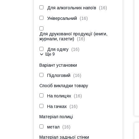
Для алкогольних напоїв
16
Універсальний
16
Для друкованої продукції (книги,
журнали, газети)
16
Для одягу
16
Ще 9
Варіант установки
Підлоговий
16
Спосіб викладки товару
На полицях
16
На гачках
16
Матеріал полиці
метал
16
Матеріал задньої стінки