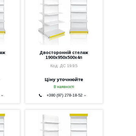
лаж
Двосторонній стелаж
1900х950х500х4п
ДС 19.9.5
е
Ціну уточнюйте
В наявності
+380 (97) 278-18-52