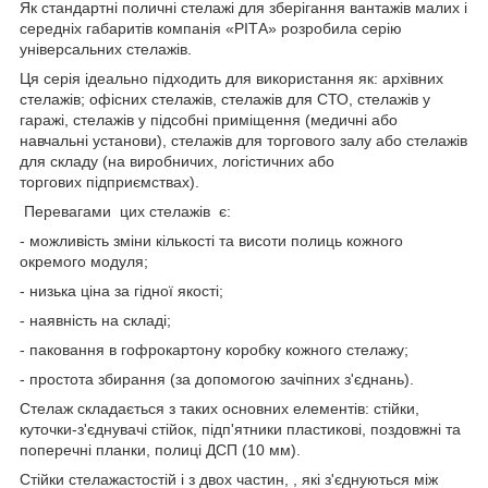
Як стандартні поличні стелажі для зберігання вантажів малих і
середніх габаритів компанія «РІТА» розробила серію
універсальних стелажів.
Ця серія ідеально підходить для використання як: архівних
стелажів; офісних стелажів, стелажів для СТО, стелажів у
гаражі, стелажів у підсобні приміщення (медичні або
навчальні установи), стелажів для торгового залу або стелажів
для складу (на виробничих, логістичних або
торгових підприємствах).
Перевагами цих стелажів є:
- можливість зміни кількості та висоти полиць кожного
окремого модуля;
- низька ціна за гідної якості;
- наявність на складі;
- паковання в гофрокартону коробку кожного стелажу;
- простота збирання (за допомогою зачіпних з'єднань).
Стелаж складається з таких основних елементів: стійки,
куточки-з'єднувачі стійок, підп'ятники пластикові, поздовжні та
поперечні планки, полиці ДСП (10 мм).
Стійки стелажастостій і з двох частин, , які з'єднуються між