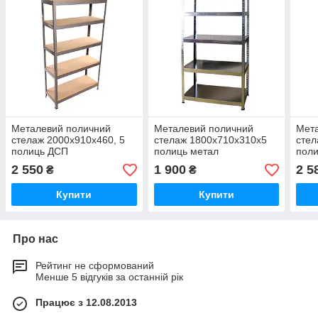
Металевий поличний
Металевий поличний
Мет
стелаж 2000х910х460, 5
стелаж 1800х710х310х5
стел
полиць ДСП
полиць метал
поли
2 550
1 900
2 5
₴
₴
Купити
Купити
Про нас
Рейтинг не сформований
Менше 5 відгуків за останній рік
Працює з 12.08.2013