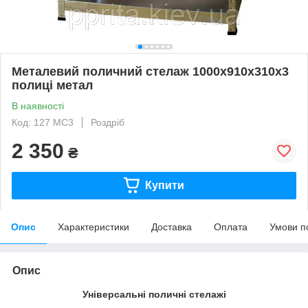
Металевий поличний стелаж 1000х910х310х3
полиці метал
В наявності
Код: 127 МС3
Роздріб
2 350
₴
Купити
Опис
Характеристики
Доставка
Оплата
Умови п
Опис
Універсальні поличні стелажі