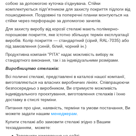
собою за допомогою куточка-з'єднувача. Стійки
комплектуються підп'ятником для захисту покриття підлоги від
пошкодження. Поздовжні та поперечні планки монтуються на
стійки через перфорацію за допомогою зачепів.
Для захисту виробу від корозії стелажі мають полімерно-
порошкове покриття, яке істотно збільшує термін експлуатації
виробів.
Колір покриття — стандартний (сірий, RAL-7035) або
під замовлення (синій, білий, чорний ін.)
Продуктивна компанія "РІТА" надає можливість вибору як
стандартного виконання, так і за індивідуальними розмірами.
Виробництво
стелажів
:
Всі поличні стелажі, представлені в каталозі нашої компанії,
виготовляються на власних виробничих лініях. Співпрацюючи
безпосередньо з виробником, Ви отримуєте можливість
індивідуального проєктування, виготовлення стелажів і їхню
доставку в стислі терміни.
Питання про ціни, наявність, терміни та умови постачання, Ви
можете задати нашим
менеджерам
.
Купити стелажі або замовити стелажі згідно з Вашим
техзаданням, можете:
Заповнити замовлення на сайті;