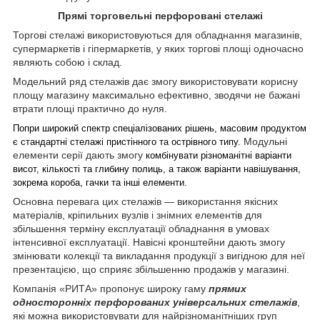
Прямі торговельні перфоровані стелажі
Торгові стелажі використовуються для обладнання магазинів,
супермаркетів і гіпермаркетів, у яких торгові площі одночасно
являють собою і склад.
Модельний ряд стелажів дає змогу використовувати корисну
площу магазину максимально ефективно, зводячи не бажані
втрати площі практично до нуля.
Попри широкий спектр спеціалізованих рішень, масовим продуктом
Модульні
є стандартні стелажі пристінного та острівного типу.
елементи серії дають змогу
комбінувати різноманітні варіанти
висот, кількості та глибину полиць, а також варіанти навішування,
зокрема короба, гачки та інші елементи.
Основна перевага цих стелажів — використання якісних
матеріалів, кріпильних вузлів і знімних елементів для
збільшення терміну експлуатації обладнання в умовах
інтенсивної експлуатації. Навісні кронштейни дають змогу
змінювати колекції та викладання продукції з вигідною для неї
презентацією, що сприяє збільшенню продажів у магазині.
Компанія «РИТА» пропонує широку гаму
прямих
односторонніх перфорованих універсальних стелажів
,
які можна використовувати для найрізноманітніших груп