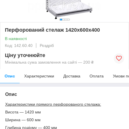
Перфорований стелаж 1420х600х400
В наявності
Код: 142.60.40
Роздріб
Ціну уточнюйте
Мінімальна сума замовлення на сайті — 200 ₴
Опис
Характеристики
Доставка
Оплата
Умови п
Опис
Характеристики прямого перфорованого стелажа:
Висота — 1420 мм
Ширина — 600 мм
Глибина подіуму — 400 мм