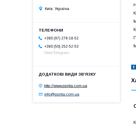
Н
Київ, Україна
К
М
К
П
+380 (97) 278-18-52
М
+380 (50) 252-52-53
Viber/Telegram
Х
http://www.pprita.com.ua
info@pprita.com.ua
К