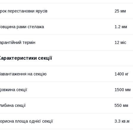
рок перестановки ярусів
25 мм
овщина рами стелажа
1.2 мм
арантійний термін
12 міс
Характеристики секції
авантаження на секцію
1400 кг
овжина секції
1500 мм
либина секції
550 мм
орисна площа однієї секції
3.3 кв.м