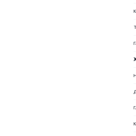
К
Т
Г
Н
Д
Г
К