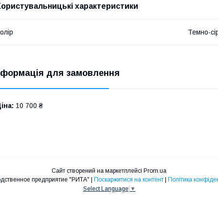
Користувальницькі характеристики
олір
Темно-сі
нформація для замовлення
іна:
10 700 ₴
Сайт створений на маркетплейсі
Prom.ua
Производственное предприятие "РИТА" |
Поскаржитися на контент
|
Політика конфіден
Select Language
▼