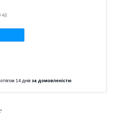
5.4Д
ротягом 14 днів
за домовленістю
"