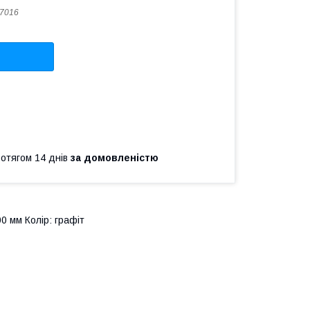
7016
ротягом 14 днів
за домовленістю
0 мм Колір: графіт