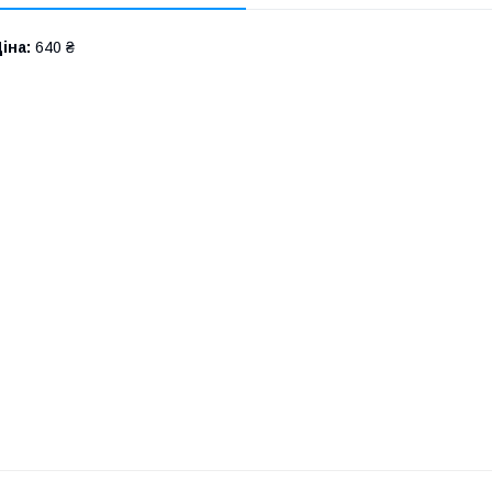
іна:
640 ₴