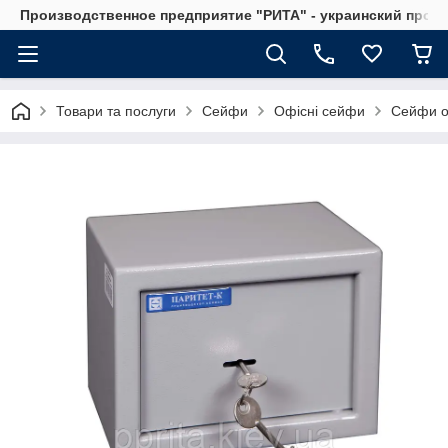
Производственное предприятие "РИТА" - украинский прои
Товари та послуги
Сейфи
Офісні сейфи
Сейфи о