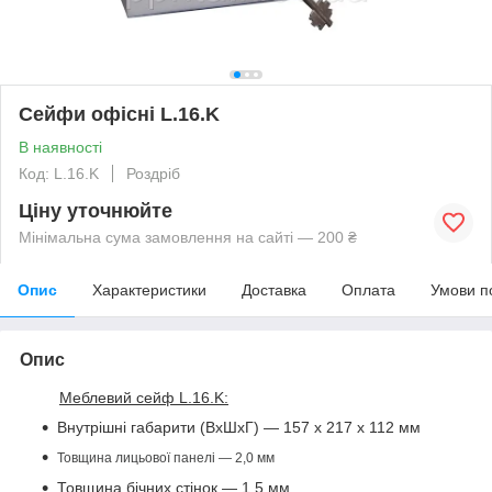
Сейфи офісні L.16.K
В наявності
Код: L.16.K
Роздріб
Ціну уточнюйте
Мінімальна сума замовлення на сайті — 200 ₴
Опис
Характеристики
Доставка
Оплата
Умови п
Опис
Меблевий сейф L.16.K:
Внутрішні габарити (ВхШхГ) — 157 х 217 х 112 мм
Товщина лицьової панелі — 2,0 мм
Товщина бічних стінок — 1,5 мм