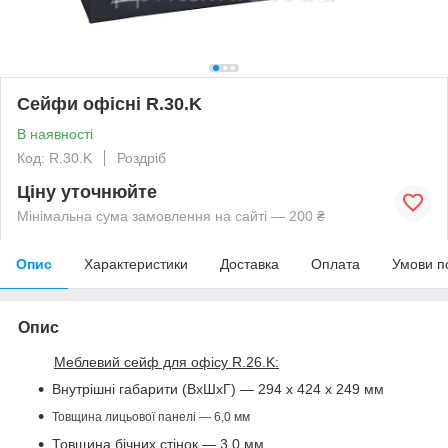
Сейфи офісні R.30.K
В наявності
Код: R.30.K
Роздріб
Ціну уточнюйте
Мінімальна сума замовлення на сайті — 200 ₴
Опис
Характеристики
Доставка
Оплата
Умови п
Опис
Меблевий сейф для офісу R.26.K:
Внутрішні габарити (ВхШхГ) — 294 х 424 х 249 мм
Товщина лицьової панелі — 6,0 мм
Товщина бічних стінок — 3,0 мм