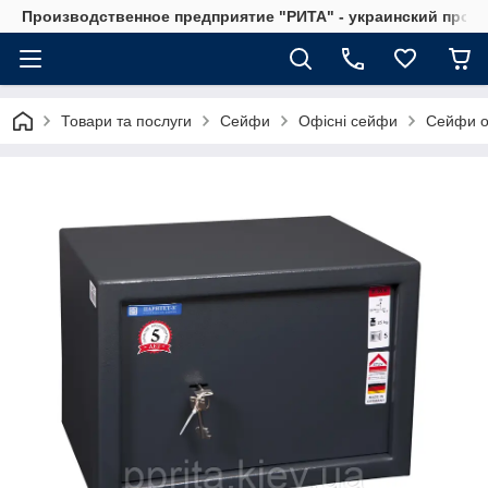
Производственное предприятие "РИТА" - украинский прои
Товари та послуги
Сейфи
Офісні сейфи
Сейфи о