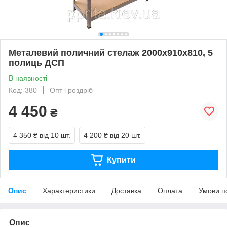
Металевий поличний стелаж 2000х910х810, 5
полиць ДСП
В наявності
Код: 380
Опт і роздріб
4 450
₴
4 350 ₴
від 10 шт.
4 200 ₴
від 20 шт.
Купити
Опис
Характеристики
Доставка
Оплата
Умови п
Опис