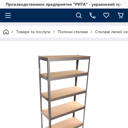
Производственное предприятие "РИТА" - украинский прои
Товари та послуги
Полочні стелажі
Стелажі легкої се