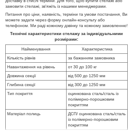
доставку в стислі терміни. Для того, щоб купити стелажі або
замовити стелажі, зв'яжіть із нашими менеджерами.
Питання про ціни, наявність, терміни та умови постачання, Ви
можете задати через форму онлайн-консульту або
телефоном. Ми раді кожному дзвінку та кожному замовленню!
Технічні характеристики стелажу за індивідуальними
розмірами:
Найменування
Характеристика
Кількість рівнів
за бажанням замовника
Навантаження на рівень
от 30 до 100 кг
Довжина секції
від 500 до 1250 мм
Глибина секції
від 300 до 1250 мм
Тип покриття
оцинкована сталь/сталь із
полімерно-порошковим
покриттям
Матеріал полиць
ДСП/ оцинкована сталь/сталь
із полімерно-порошковим
покриттям