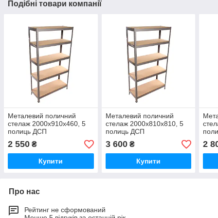
Подібні товари компанії
Металевий поличний
Металевий поличний
Мет
стелаж 2000х910х460, 5
стелаж 2000х810х810, 5
стел
полиць ДСП
полиць ДСП
пол
2 550
3 600
2 8
₴
₴
Купити
Купити
Про нас
Рейтинг не сформований
Менше 5 відгуків за останній рік