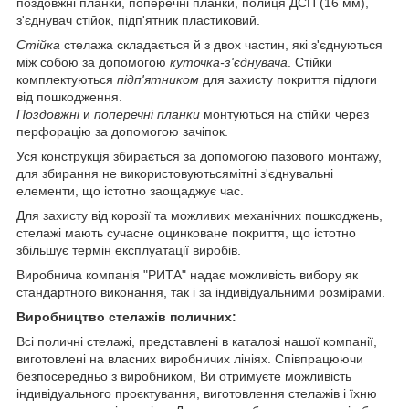
поздовжні планки, поперечні планки, полиця ДСП (16 мм),
з'єднувач стійок, підп'ятник пластиковий.
Стійка
стелажа складається й з двох частин, які з'єднуються
між собою за допомогою
куточка-з'єднувача
. Стійки
комплектуються
підп'ятником
для захисту покриття підлоги
від пошкодження.
Поздовжні
и
поперечні планки
монтуються на стійки через
перфорацію за допомогою зачіпок.
Уся конструкція збирається за допомогою пазового монтажу,
для збирання не використовуютьсямітні з'єднувальні
елементи, що істотно заощаджує час.
Для захисту від корозії та можливих механічних пошкоджень,
стелажі мають сучасне оцинковане покриття, що істотно
збільшує термін експлуатації виробів.
Виробнича компанія "РИТА" надає можливість вибору як
стандартного виконання, так і за індивідуальними розмірами.
Виробництво стелажів поличних:
Всі поличні стелажі, представлені в каталозі нашої компанії,
виготовлені на власних виробничих лініях. Співпрацюючи
безпосередньо з виробником, Ви отримуєте можливість
індивідуального проєктування, виготовлення стелажів і їхню