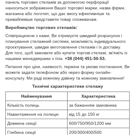
панель торгових стелажів за допомогою перфорації
наноситься зображення Вашої торгової марки, назва фірми,
магазина або логотип, що дає змогу ефективніше та
привабливіше представити товар споживачам.
Виробництво торгових стелажів:
Співпрацюючи з нами, Ви отримуєте швидкий розрахунок і
планування стелажний системи, можливість індивідуального
проєктування, швидке виготовлення стелажів і їх доставку.
Для того, щоб замовити або купити торгові стелажі, зв'яжіть із
нашими менеджерами з тіла.
+38 (044) 451-50-53.
Питання про ціни, наявності, терміни та умови постачання, Ви
можете задати телефоном або через форму онлайн-
консульту. Ми раді кожному дзвінку та кожному замовлення!
Технічні характеристики стелажу
Найменування
Характеристика
Кількість полиць
за бажанням замовника
Навантаження на полицю
від 15 до 150 кг
Довжина секції
600/750/950/1200 мм
Глибина секції
200/300/400/500