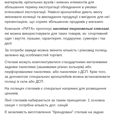
матеріалів, кріпильних вузлів і знімних елементів для
збільшення терміну експлуатації обладнання в умовах
інтенсивної експлуатації. Навісні кронштейни дають змогу
змінювати колекції та викладання продукції з вигідною для неї
презентацією, що сприяє збільшенню продажів у магазині.
Компанія «РИТА» пропонує
настінні торговельні стелажі
,
які можна використовувати для таких товарів, як: спортивний
одяг і взуття, іграшки, гарантерея, подарунки, сувеніри і так
далі.
За потреби завжди можна змінити кількість і різновид полиць
залежно від особливостей торгівлі.
Стелажі можуть комплектуватися стандартними металевими
задніми панелями (зашивками різних кольорів) або
перфорованими панелями, або панелями з ДСП. Крім того,
за допомогою спеціальних кронштейнів можна встановлювати
полиці зі скла або ДСП.
На полицях стелажів є спеціальні напрямні для розміщення
цінників.
Лінії стелажів набираються за таким принципом: 1 основна
секція + потрібна кількість доп. секцій.
Є можливість виготовлення "брендовані" стелажі на задню