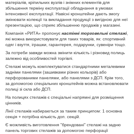
матеріалів, кріпильних вузлів і знімних елементів для
збільшення терміну експлуатації обладнання в умовах
інтенсивної експлуатації. Навісні кронштейни дають змогу
змінювати колекції та викладання продукції з вигідною для неї
презентацією, що сприяє збільшенню продажів у магазині.
Компанія «РИТА» пропонує
настінні торговельні стелажі
,
які можна використовувати для таких товарів, як: спортивний
одяг і взуття, іграшки, гарантерея, подарунки, сувеніри тощо.
За потреби завжди можна змінити кількість і різновид полиць
залежно від особливостей торгівлі.
Стелажі можуть комплектуватися стандартними металевими
задніми панелями (зашивками різних кольорів) або
перфорованими панелями, або панелями з ДСП. Крім того,
за допомогою спеціальних кронштейнів можна встановлювати
полиці зі скла або ДСП.
На полицях стелажів є спеціальні напрямні для розміщення
цінників.
Лінії стелажів набираються за таким принципом: 1 основна
секція + потрібна кількість доп. секцій.
Є можливість виготовлення "брендовані" стелажі на задню
панель торгових стелажів за допомогою перфорації