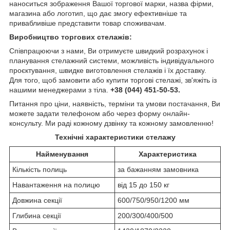
наноситься зображення Вашої торгової марки, назва фірми,
магазина або логотип, що дає змогу ефективніше та
привабливіше представити товар споживачам.
Виробництво торгових стелажів:
Співпрацюючи з нами, Ви отримуєте швидкий розрахунок і
планування стелажний системи, можливість індивідуального
проєктування, швидке виготовлення стелажів і їх доставку.
Для того, щоб замовити або купити торгові стелажі, зв'яжіть із
нашими менеджерами з тіла.
+38 (044) 451-50-53.
Питання про ціни, наявність, терміни та умови постачання, Ви
можете задати телефоном або через форму онлайн-
консульту. Ми раді кожному дзвінку та кожному замовленню!
Технічні характеристики стелажу
Найменування
Характеристика
Кількість полиць
за бажанням замовника
Навантаження на полицю
від 15 до 150 кг
Довжина секції
600/750/950/1200 мм
Глибина секції
200/300/400/500