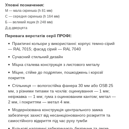
Уловні позначення:
М — мала скринька (h 81 мм)
С — середня скринька (h 164 мм)
Б — великий ящик (h 248 мм)
Д-д-дверцята
Перевага верстатів серії ПРОФІ:
Практичні кольори у використанні: корпус темно-сірий
— RAL 7015; фасад сірий — RAL 7040
Сучасний стильний дизайн
Міцна сталева конструкція з листового металу
Міцне, стійке до подряпин, пошкоджень і корозії
покриття
Стільниця — вологостійка фанера 30 мм або OSB 25
мм, з різними типами та чохлів: оцинкування — 1 мм;
неіржавка — 1 мм; гума з оцинкованим кантом; метал —
2 мм, і покриттям — метал 4 мм.
Модернізована конструкція центрального замка
забезпечує захист від несанкціонованого розкриття та
самостійного відкриття під час руху тумби
Кулькові напрямні забезпечують безпечне та легке