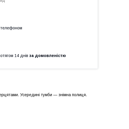
М/Д
а телефоном
ротягом 14 днів
за домовленістю
ерцятами. Усередині тумби — знімна полиця.