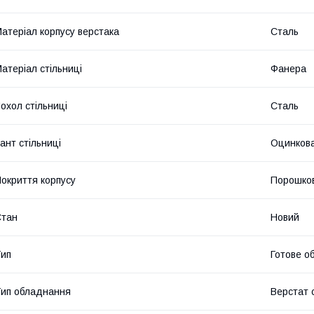
атеріал корпусу верстака
Сталь
атеріал стільниці
Фанера
охол стільниці
Сталь
ант стільниці
Оцинкова
окриття корпусу
Порошко
Стан
Новий
ип
Готове о
ип обладнання
Верстат 