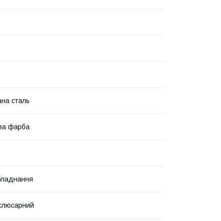
на сталь
ва фарба
бладнання
слюсарний