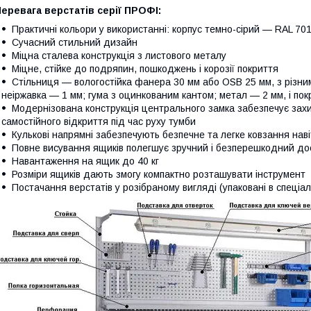
еревага верстатів серії ПРОФІ:
Практичні кольори у використанні: корпус темно-сірий — RAL 70
Сучасний стильний дизайн
Міцна сталева конструкція з листового металу
Міцне, стійке до подряпин, пошкоджень і корозії покриття
Стільниця — вологостійка фанера 30 мм або OSB 25 мм, з різни
неіржавка — 1 мм; гума з оцинкованим кантом; метал — 2 мм, і по
Модернізована конструкція центрального замка забезпечує захи
самостійного відкриття під час руху тумби
Кулькові напрямні забезпечують безпечне та легке ковзання нав
Повне висування ящиків полегшує зручний і безперешкодний до
Навантаження на ящик до 40 кг
Розміри ящиків дають змогу компактно розташувати інструмент
Постачання верстатів у розібраному вигляді (упаковані в спеці