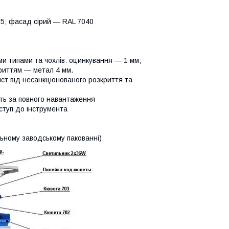
15; фасад сірий — RAL 7040
ми типами та чохлів: оцинкування — 1 мм;
криттям — метал 4 мм.
ст від несанкціонованого розкриття та
іть за повного навантаження
ступ до інструмента
альному заводському пакованні)