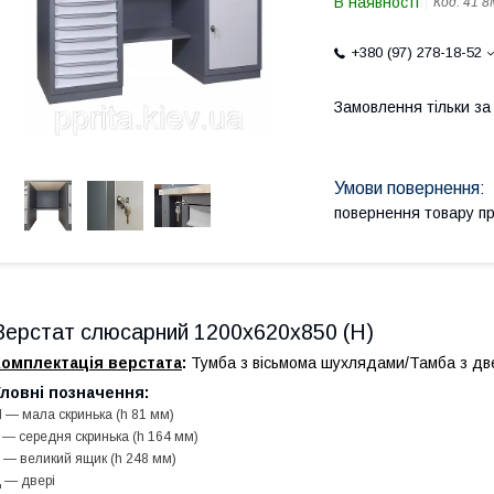
В наявності
Код:
41 8
+380 (97) 278-18-52
Замовлення тільки з
повернення товару п
Верстат слюсарний 1200х620х850 (Н)
Комплектація верстата
:
Тумба з вісьмома шухлядами/Тамба з дв
ловні позначення:
 — мала скринька (h 81 мм)
 ― середня скринька (h 164 мм)
 — великий ящик (h 248 мм)
 — двері