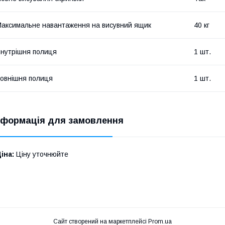
аксимальне навантаження на висувний ящик
40 кг
нутрішня полиця
1 шт.
овнішня полиця
1 шт.
нформація для замовлення
іна:
Ціну уточнюйте
Сайт створений на маркетплейсі
Prom.ua