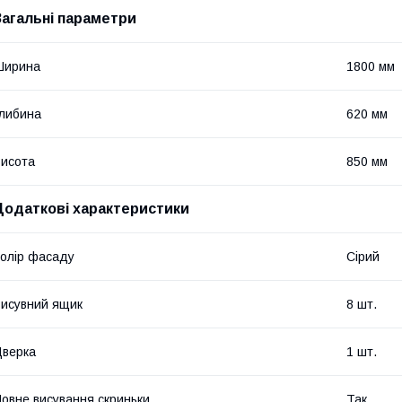
Загальні параметри
Ширина
1800 мм
либина
620 мм
исота
850 мм
Додаткові характеристики
олір фасаду
Сірий
исувний ящик
8 шт.
верка
1 шт.
овне висування скриньки
Так