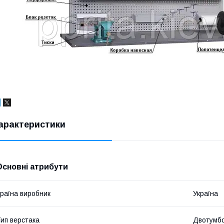
арактеристики
Основні атрибути
раїна виробник
Україна
ип верстака
Двотумб