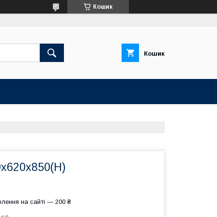
Кошик
Кошик
0х620х850(Н)
лення на сайті — 200 ₴