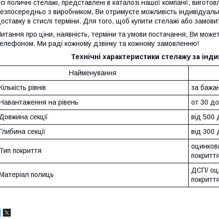
сі поличні стелажі, представлені в каталозі нашої компанії, вигото
езпосередньо з виробником, Ви отримуєте можливість індивідуальн
оставку в стислі терміни. Для того, щоб купити стелажі або замови
итання про ціни, наявність, терміни та умови постачання, Ви мож
елефоном. Ми раді кожному дзвінку та кожному замовленню!
Технічні характеристики стелажу за інд
Найменування
Кількість рівнів
за бажа
Навантаження на рівень
от 30 до
Довжина секції
від 500 
Глибина секції
від 300 
оцинков
Тип покриття
покритт
ДСП/ оц
Матеріал полиць
покритт