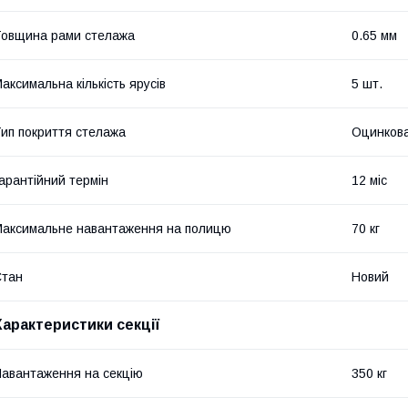
овщина рами стелажа
0.65 мм
аксимальна кількість ярусів
5 шт.
ип покриття стелажа
Оцинкова
арантійний термін
12 міс
аксимальне навантаження на полицю
70 кг
Стан
Новий
Характеристики секції
авантаження на секцію
350 кг