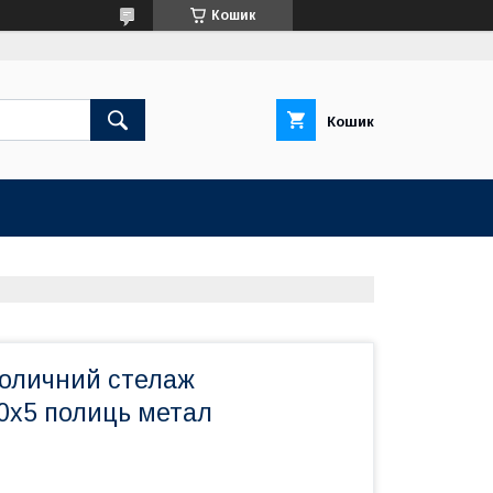
Кошик
Кошик
оличний стелаж
0х5 полиць метал