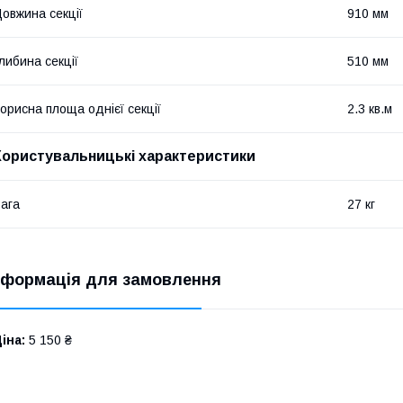
овжина секції
910 мм
либина секції
510 мм
орисна площа однієї секції
2.3 кв.м
Користувальницькі характеристики
ага
27 кг
нформація для замовлення
іна:
5 150 ₴