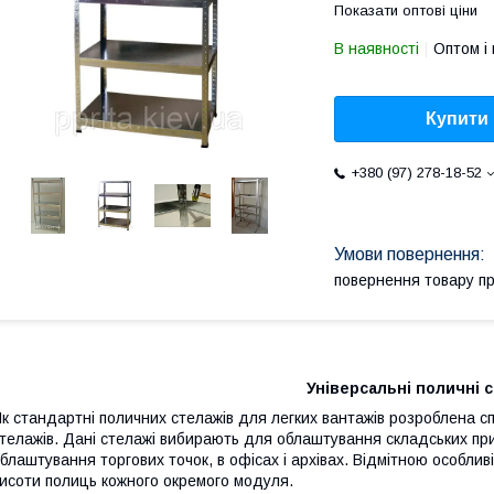
Показати оптові ціни
В наявності
Оптом і 
Купити
+380 (97) 278-18-52
повернення товару п
Універсальні поличні с
к стандартні поличних стелажів для легких вантажів розроблена сп
телажів.
Дані стелажі вибирають для облаштування складських при
блаштування торгових точок, в офісах і архівах. Відмітною особливіс
исоти полиць кожного окремого модуля.