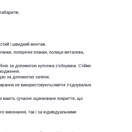
габаритів;
;
стий і швидкий монтаж.
планки, поперечні планки, полиця металева,
 собою за допомогою
куточка-з'єднувача
. Стійки
шкодження.
ію за допомогою зачіпок.
ирання не використовуютьсямітні з'єднувальні
жі мають сучасне оцинковане покриття, що
о виконання, так і за індивідуальними