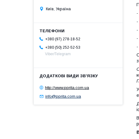
П
Київ, Україна
-
-
-
-
+380 (97) 278-18-52
+380 (50) 252-52-53
Viber/Telegram
С
з
С
к
П
http://www.pprita.com.ua
У
е
info@pprita.com.ua
Д
і
В
р