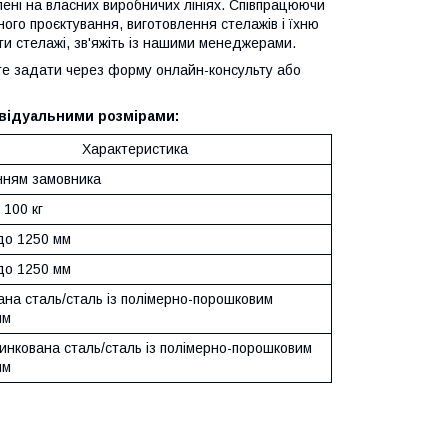
влені на власних виробничих лініях. Співпрацюючи
ого проєктування, виготовлення стелажів і їхню
ти стелажі, зв'яжіть із нашими менеджерами.
ете задати через форму онлайн-консульту або
ивідуальними розмірами:
Характеристика
нням замовника
 100 кг
до 1250 мм
до 1250 мм
ана сталь/сталь із полімерно-порошковим
ям
инкована сталь/сталь із полімерно-порошковим
ям