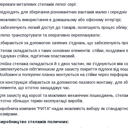
ереваги металевих стелажів легкої серії:
 підходять для зберігання різноманітних вантажів малих і середніх 
 можливість використання в домашньому або офісному інтер'єрі;
 забезпечують легкий доступ до товарів, полегшують процес обліку
 легко транспортувати та оперативно перепланувати;
-
збираються за допомогою зачіпних з'єднань, що забезпечують про
телаж складається з таких основних елементів: стійки, поздовжні 
'єднувач стійок, підп'ятник пластиковий.
тійка
стелажа складається й з двох частин, які з'єднуються між
омплектуються
підп'ятником
для захисту покриття підлоги від по
оздовжні
и
поперечні планки
монтуються на стійки через перфорац
ся конструкція збирається за допомогою пазового монтажу, для зб
лементи, що істотно заощаджує час.
ля захисту від корозії та можливих механічних пошкоджень, стела
стотно збільшує термін експлуатації виробів.
иробнича компанія "РИТА" надає можливість вибору як стандартног
озмірами.
Виробництво стелажів поличних: